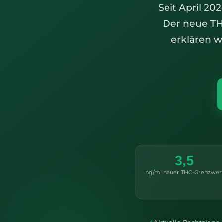
Seit April 20
Der neue THC
erklären w
3,5
ng/ml neuer THC-Grenzwer