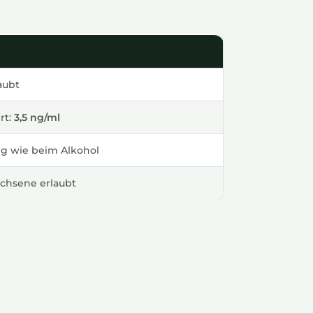
aubt
rt:
3,5 ng/ml
g wie beim Alkohol
chsene erlaubt