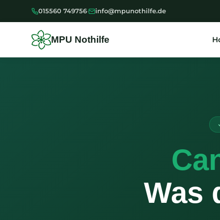
Zum
015560 749756
·
info@mpunothilfe.de
Inhalt
springen
MPU Nothilfe
H
Ca
Was d