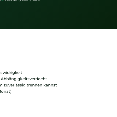
e
Diskret & vertraulich
gswidrigkeit
 Abhängigkeitsverdacht
 zuverlässig trennen kannst
Monat)