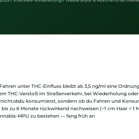
 2025
Interview-Vorbereitung
Haaranalyse & Abstinenznachweis
— Fahren unter THC-Einfluss bleibt ab 3,5 ng/ml eine Ordnun
em THC-Verstoß im Straßenverkehr, bei Wiederholung oder
 nicht
ob
du konsumierst, sondern ob du Fahren und Konsum
is zu 6 Monate rückwirkend nachweisen (~1 cm Haar = 1 
 Cannabis-MPU zu bestehen — fang früh an