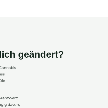
lich geändert?
 Cannabis
uss
Die
Grenzwert:
ngig davon,