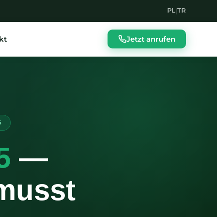
PL
TR
|
kt
Jetzt anrufen
6
5
—
 musst