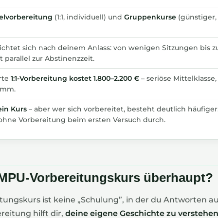
elvorbereitung
(1:1, individuell) und
Gruppenkurse
(günstiger,
ichtet sich nach deinem Anlass: von wenigen Sitzungen bis 
 parallel zur Abstinenzzeit.
rte
1:1-Vorbereitung kostet 1.800–2.200 €
– seriöse Mittelklasse,
ramm.
kein Kurs
– aber wer sich vorbereitet, besteht deutlich häufiger
lt ohne Vorbereitung beim ersten Versuch durch.
 MPU-Vorbereitungskurs überhaupt?
ungskurs ist keine „Schulung”, in der du Antworten au
reitung hilft dir,
deine eigene Geschichte zu verstehe