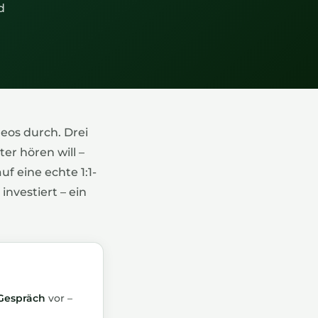
d
deos durch. Drei
er hören will –
uf eine echte 1:1-
nvestiert – ein
Gespräch
vor –