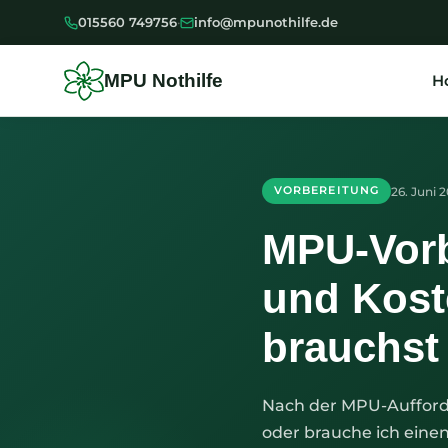
Zum
015560 749756
·
info@mpunothilfe.de
Inhalt
springen
MPU Nothilfe
H
26. Juni 
VORBEREITUNG
MPU-Vorb
und Kost
brauchst
Nach der MPU-Aufforderu
oder brauche ich eine