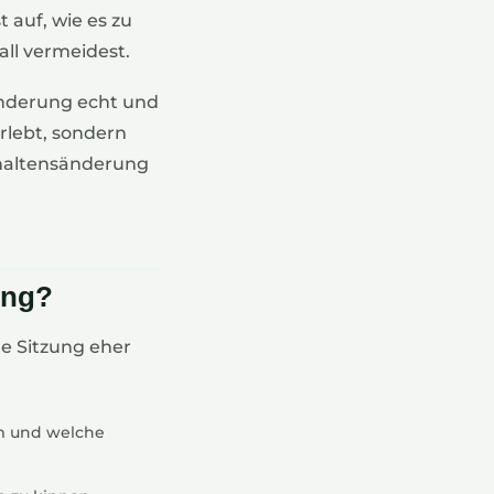
t auf, wie es zu
ll vermeidest.
änderung echt und
erlebt, sondern
erhaltensänderung
ung?
ine Sitzung eher
m und welche