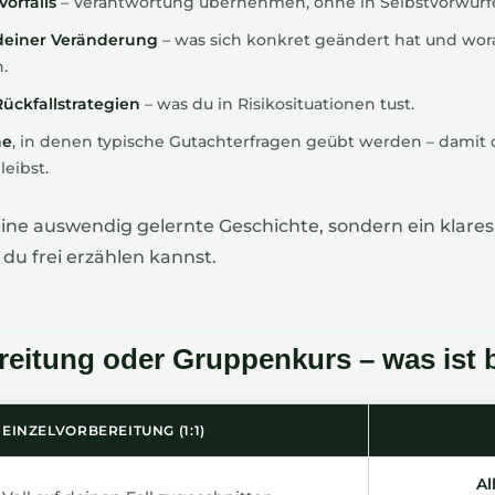
orfalls
– Verantwortung übernehmen, ohne in Selbstvorwürfe
deiner Veränderung
– was sich konkret geändert hat und wo
.
ückfallstrategien
– was du in Risikosituationen tust.
he
, in denen typische Gutachterfragen geübt werden – damit
leibst.
ne auswendig gelernte Geschichte, sondern ein klares, 
s du frei erzählen kannst.
reitung oder Gruppenkurs – was ist 
EINZELVORBEREITUNG (1:1)
Al