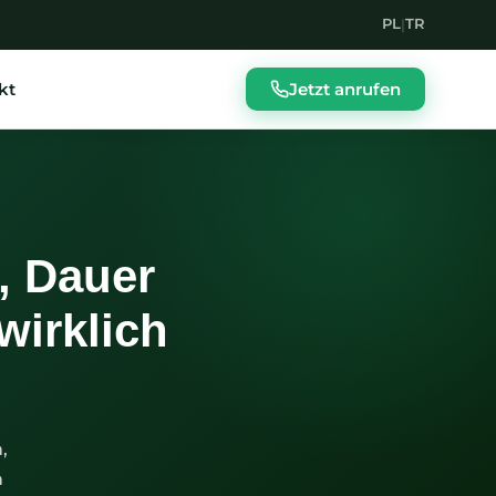
PL
TR
|
kt
Jetzt anrufen
, Dauer
wirklich
,
n