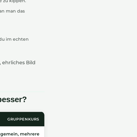
 zu kippen.
ran man das
 du im echten
ehrliches Bild
besser?
GRUPPENKURS
lgemein, mehrere