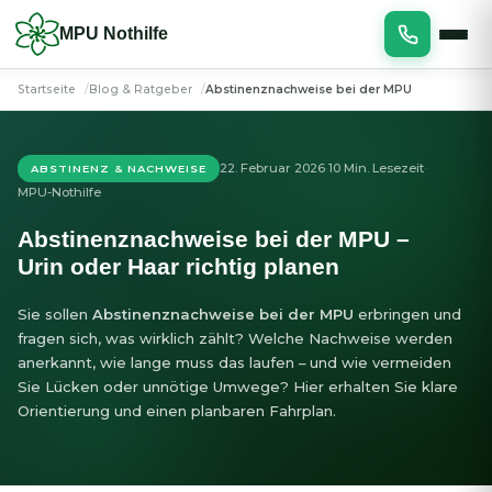
Zum
MPU Nothilfe
Inhalt
springen
Startseite
Blog & Ratgeber
Abstinenznachweise bei der MPU
22. Februar 2026
10 Min. Lesezeit
·
·
ABSTINENZ & NACHWEISE
MPU-Nothilfe
Abstinenznachweise bei der MPU –
Urin oder Haar richtig planen
Sie sollen
Abstinenznachweise bei der MPU
erbringen und
fragen sich, was wirklich zählt? Welche Nachweise werden
anerkannt, wie lange muss das laufen – und wie vermeiden
Sie Lücken oder unnötige Umwege? Hier erhalten Sie klare
Orientierung und einen planbaren Fahrplan.