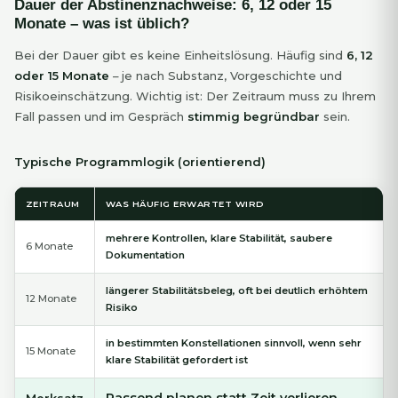
Dauer der Abstinenznachweise: 6, 12 oder 15
Monate – was ist üblich?
Bei der Dauer gibt es keine Einheitslösung. Häufig sind
6, 12
oder 15 Monate
– je nach Substanz, Vorgeschichte und
Risikoeinschätzung. Wichtig ist: Der Zeitraum muss zu Ihrem
Fall passen und im Gespräch
stimmig begründbar
sein.
Typische Programmlogik (orientierend)
ZEITRAUM
WAS HÄUFIG ERWARTET WIRD
mehrere Kontrollen, klare Stabilität, saubere
6 Monate
Dokumentation
längerer Stabilitätsbeleg, oft bei deutlich erhöhtem
12 Monate
Risiko
in bestimmten Konstellationen sinnvoll, wenn sehr
15 Monate
klare Stabilität gefordert ist
Passend planen statt Zeit verlieren
Merksatz