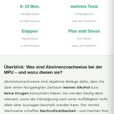
6–15 Mon.
mehrere Tests
häufige Dauer
Urinprogramm
von Nachweisen
über den Zeitraum
Etappen
Plan statt Stress
Haaranalyse
früh klären
in Abschnitten
statt „auf Verdacht“
Überblick: Was sind Abstinenznachweise bei der
MPU – und wozu dienen sie?
Abstinenznachweise sind objektive Belege dafür, dass Sie
über einen festgelegten Zeitraum
keinen Alkohol
bzw.
keine Drogen
konsumiert haben. Sie werden häufig dann
relevant, wenn die Fahreignung nach einer Auffälligkeit nicht
allein über Aussagen beurteilt werden kann. Der Vorteil:
Nachweise schaffen
Nachvollziehbarkeit
– und machen Ihre