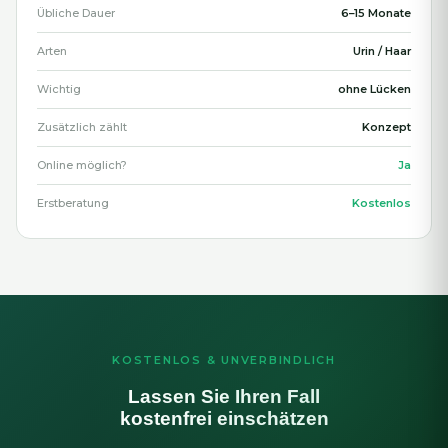
Übliche Dauer
6–15 Monate
Arten
Urin / Haar
Wichtig
ohne Lücken
Zusätzlich zählt
Konzept
Online möglich?
Ja
Erstberatung
Kostenlos
KOSTENLOS & UNVERBINDLICH
Lassen Sie Ihren Fall
kostenfrei einschätzen