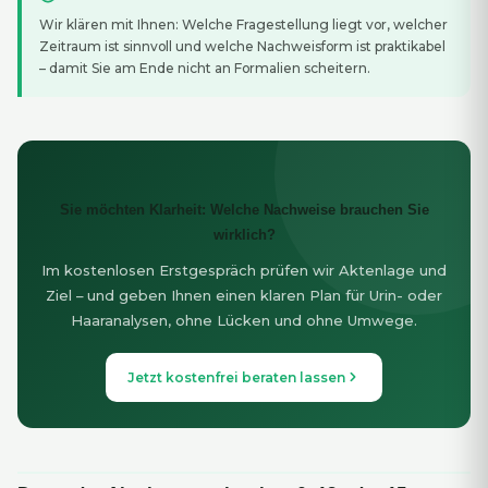
Wir klären mit Ihnen: Welche Fragestellung liegt vor, welcher
Zeitraum ist sinnvoll und welche Nachweisform ist praktikabel
– damit Sie am Ende nicht an Formalien scheitern.
Sie möchten Klarheit: Welche Nachweise brauchen Sie
wirklich?
Im kostenlosen Erstgespräch prüfen wir Aktenlage und
Ziel – und geben Ihnen einen klaren Plan für Urin- oder
Haaranalysen, ohne Lücken und ohne Umwege.
Jetzt kostenfrei beraten lassen